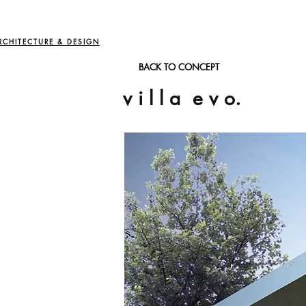
RCHITECTURE & DESIGN
BACK TO CONCEPT
v i l l a e v o.