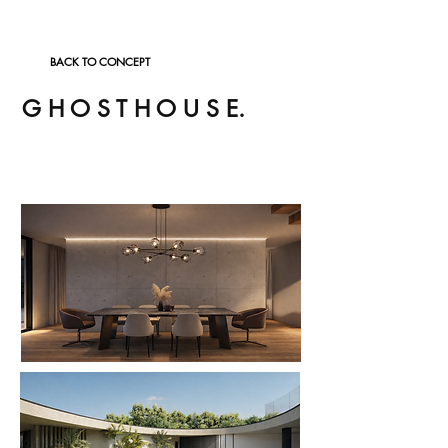
BACK TO CONCEPT
G H O S T H O U S E.