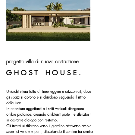
progetto villa di nuova costruzione
G H O S T
H O U S E .
Un’architettura fatta di linee leggere e orizzontali, dove
gli spazi si aprono e si chiudono seguendo il ritmo
della luce.
Le coperture aggettanti e i setti verticali disegnano
ombre profonde, creando ambienti protetti e silenziosi,
in costante dialogo con l’esterno.
Gli interni si dilatano verso il giardino attraverso ampie
superfici vetrate e patii, dissolvendo il confine tra dentro