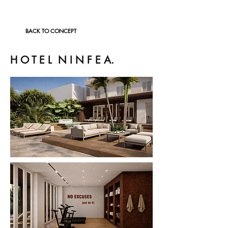
BACK TO CONCEPT
H O T E L N I N F E A.