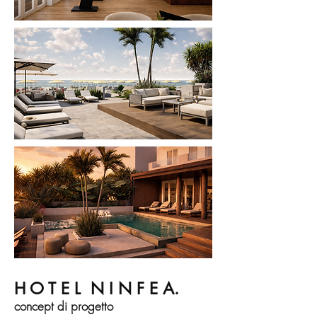
H O T E L N I N F E A.
concept di progetto