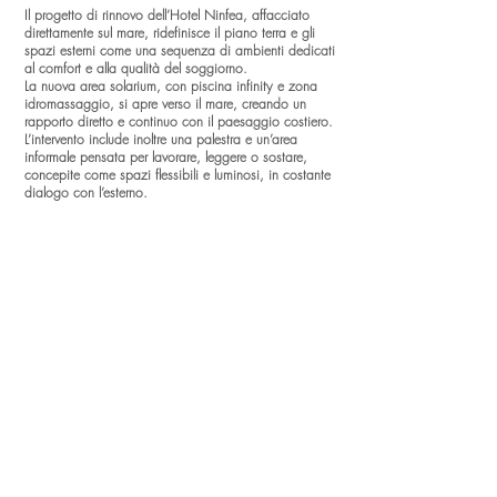
Il progetto di rinnovo dell’Hotel Ninfea, affacciato
direttamente sul mare, ridefinisce il piano terra e gli
spazi esterni come una sequenza di ambienti dedicati
al comfort e alla qualità del soggiorno.
La nuova area solarium, con piscina infinity e zona
idromassaggio, si apre verso il mare, creando un
rapporto diretto e continuo con il paesaggio costiero.
L’intervento include inoltre una palestra e un’area
informale pensata per lavorare, leggere o sostare,
concepite come spazi flessibili e luminosi, in costante
dialogo con l’esterno.
Materiali caldi, vegetazione e arredi essenziali
definiscono un’atmosfera contemporanea e accogliente,
in cui architettura e paesaggio si integrano per offrire
un’esperienza di soggiorno equilibrata e rilassata.
Data Progetto
:
2025
Localizzazione:
Jesolo, Ve
Progettazione:
Studio Vallazza | Arch. Enrico Vallazza - Arch.
Daniele Panozzo - Geom. Agnese Guiotto