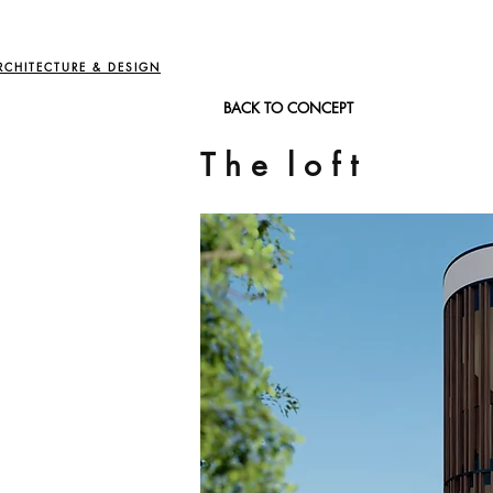
RCHITECTURE & DESIGN
BACK TO CONCEPT
T h e l o f t