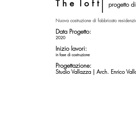
T h e l o f t
progetto d
Nuova costruzione di fabbricato residenzia
Data Progetto
:
2020
Inizio lavori:
in fase di costruzione
Progettazione:
Studio Vallazza | Arch. Enrico Val